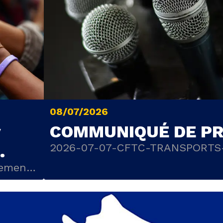
08/07/2026
v
COMMUNIQUÉ DE PR
2026-07-07-CFTC-TRANSPORTS
 des
iement
6