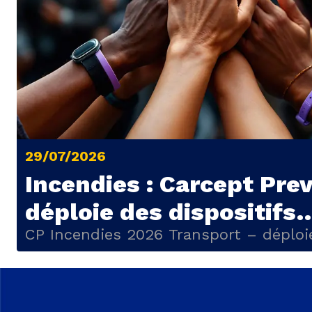
29/07/2026
Incendies : Carcept Pre
déploie des dispositifs
d’aide pour les salariés
CP Incendies 2026 Transport – déplo
des dispositifs d’aides sociales – 072
transports