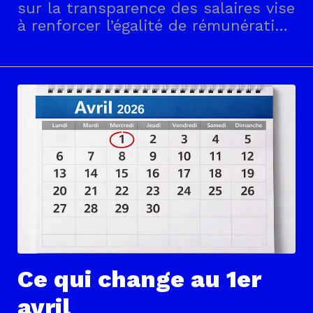
sur la transparence des salaires vise
à renforcer l’égalité de rémunération
entre les femmes et les hommes en
imposant davantage de
transparence et de contrôle. Elle
introduit de nouvelles obligations
pour les employeurs dès le
recrutement (affichage des
fourchettes
Ce qui change au 1er
avril