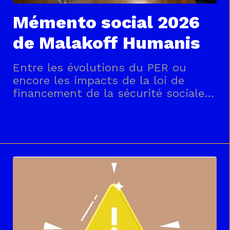
Mémento social 2026
de Malakoff Humanis
Entre les évolutions du PER ou
encore les impacts de la loi de
financement de la sécurité sociale
(LFSS) pour 2026… le cadre
continue de bouger…Malakoff
Humanis a conçu le Mémento social
2026 comme un outil de décodage
:un document synthétique qui
rassemble les données clés de la
protection sociale