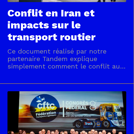
Conflit en Iran et
impacts sur le
transport routier
Ce document réalisé par notre
partenaire Tandem explique
simplement comment le conflit au
Moyen-Orient fait augmenter le prix
du carburant et pourquoi cela
impacte directement les entreprises
de transport routier. Le document
montre aussi que, même si les
transporteurs peuvent
théoriquement répercut