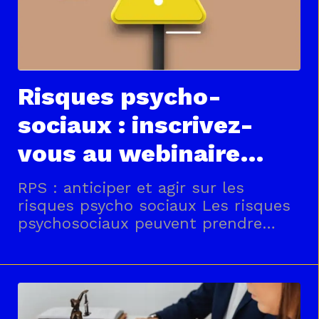
Risques psycho-
sociaux : inscrivez-
vous au webinaire
Secafi
RPS : anticiper et agir sur les
risques psycho sociaux Les risques
psychosociaux peuvent prendre
différentes formes : Burn-out,
surcharge de travail, tensions
organisationnelles, perte de sens…
Les signaux d’alerte se multiplient
et appellent des réponses