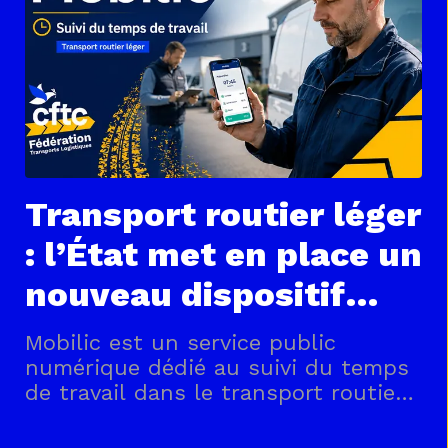
Transport routier léger
: l’État met en place un
nouveau dispositif
pour le suivi de votre
Mobilic est un service public
temps de travail !
numérique dédié au suivi du temps
de travail dans le transport routier
léger. Il permet aux salariés
d’enregistrer simplement leurs