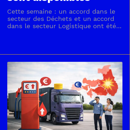
Cette semaine : un accord dans le
secteur des Déchets et un accord
dans le secteur Logistique ont été
mis en ligne.Retrouvez tous les
accords, de branche et par métiers,
sur la page dédiée
https://www.cftc-
transports.com/category/accords/,
dans l’espace réservé aux adhérents.