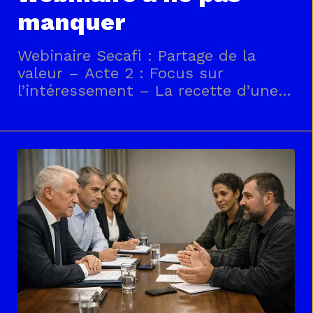
manquer
Webinaire Secafi : Partage de la
valeur – Acte 2 : Focus sur
l’intéressement – La recette d’une
bonne négociation📅 Jeudi 16 avril,
11:00 AMDe plus en plus
d’employeurs ont recours à
l’intéressement pour associer les
salariés aux résultats et aux
performances, tout en bénéficiant
d’un cadre social et