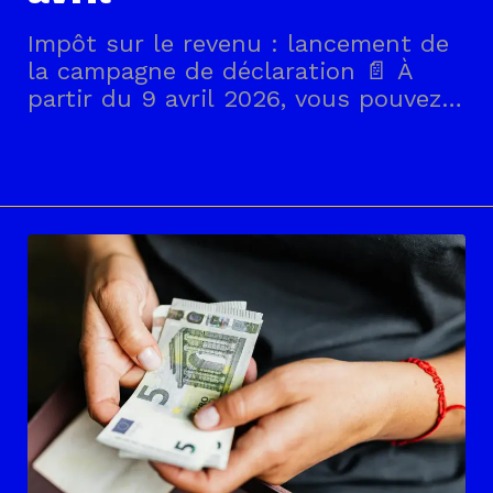
Impôt sur le revenu : lancement de
la campagne de déclaration 📄 À
partir du 9 avril 2026, vous pouvez
vérifier et compléter en ligne votre
déclaration de revenus 2025. La
date limite pour compléter votre
déclaration varie selon les
départements. Vous pouvez dès à
présent utiliser le