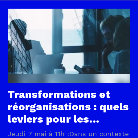
activités depuis leur mobile, tandis
que les entreprises peuvent
consulter, organiser et exporter les
données en temps réel. Conforme à
la
Transformations et
réorganisations : quels
leviers pour les
représentants du
Jeudi 7 mai à 11h :Dans un contexte