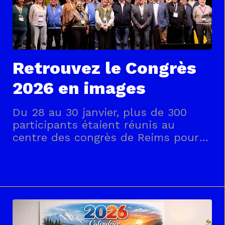
Retrouvez le Congrès
2026 en images
Du 28 au 30 janvier, plus de 300
participants étaient réunis au
centre des congrès de Reims pour
ce moment important de la vie
fédérale. Retrouvez les moments
clés de ces trois belles journées en
images.‹› (function(){ function
initCarousel(id){ var root =
document.getElementById(id); if(!