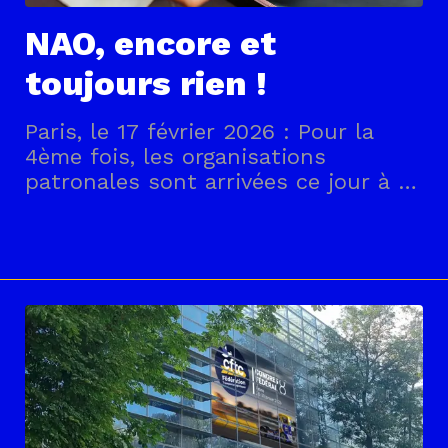
NAO, encore et
toujours rien !
Paris, le 17 février 2026 : Pour la
4ème fois, les organisations
patronales sont arrivées ce jour à la
table des négociations avec un
mandat de revalorisation pour les
NAO ridiculement bas (1%), qui a été
unanimement refusé par les
organisations syndicales
présentes.La CFTC Transports
rappelle que l