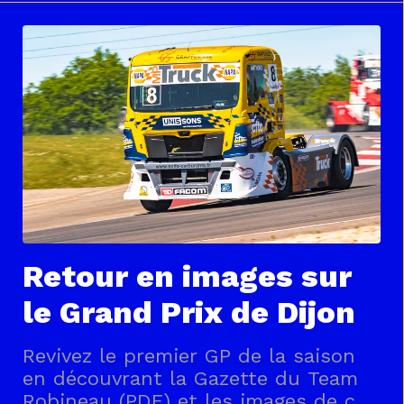
Retour en images sur
le Grand Prix de Dijon
Revivez le premier GP de la saison
en découvrant la Gazette du Team
Robineau (PDF) et les images de ce