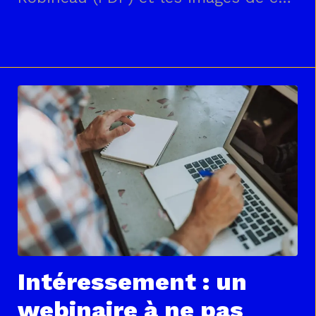
week-end riche d’émotions !LA
GAZETTE DU TEAM ROBINEAU – GP
DIJON #8
Intéressement : un
webinaire à ne pas