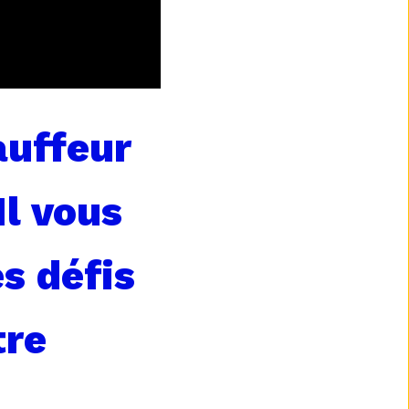
auffeur
Il vous
s défis
tre