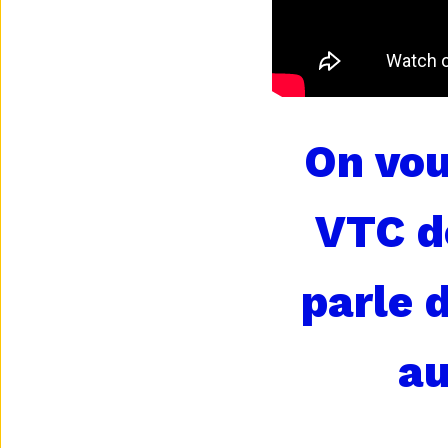
On vou
VTC de
parle 
au