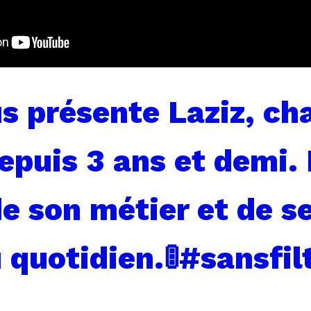
s présente Laziz, ch
puis 3 ans et demi. 
de son métier et de se
 quotidien.🚦#sansfil